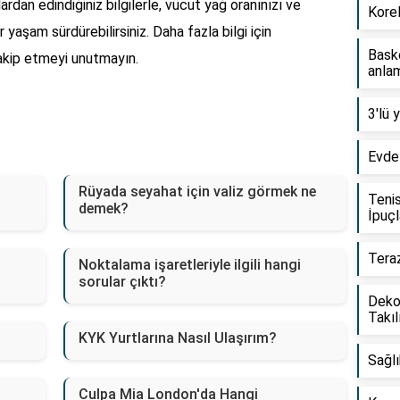
rdan edindiğiniz bilgilerle, vücut yağ oranınızı ve
Korel
r yaşam sürdürebilirsiniz. Daha fazla bilgi için
Baske
 takip etmeyi unutmayın.
anlam
3'lü 
Evde 
Rüyada seyahat için valiz görmek ne
Tenis
demek?
İpuçl
Teraz
ı
Noktalama işaretleriyle ilgili hangi
sorular çıktı?
Dekor
Takıl
KYK Yurtlarına Nasıl Ulaşırım?
Sağlı
Culpa Mia London'da Hangi