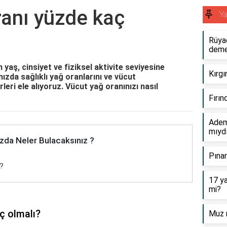
ranı yüzde kaç
Y
Rüya
dem
n yaş, cinsiyet ve fiziksel aktivite seviyesine
Kırgı
mızda sağlıklı yağ oranlarını ve vücut
ri ele alıyoruz. Vücut yağ oranınızı nasıl
Fırın
Adem 
mıyd
zda Neler Bulacaksınız ?
Pınar
ı?
17 ya
mi?
ç olmalı?
Muz n