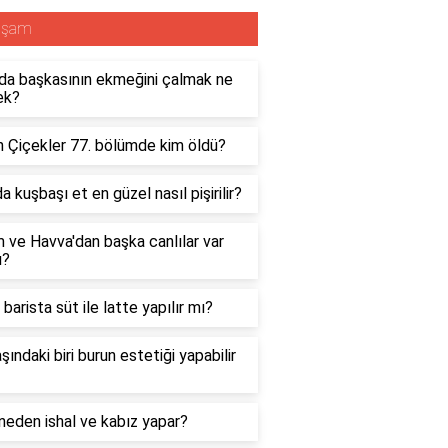
aşam
da başkasının ekmeğini çalmak ne
ek?
n Çiçekler 77. bölümde kim öldü?
da kuşbaşı et en güzel nasıl pişirilir?
ve Havva'dan başka canlılar var
ı?
 barista süt ile latte yapılır mı?
şındaki biri burun estetiği yapabilir
eden ishal ve kabız yapar?