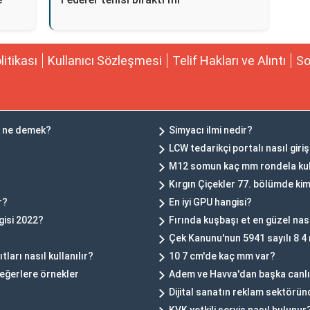
olitikası
Kullanıcı Sözleşmesi
Telif Hakları ve Alıntı
So
k ne demek?
Simyacı ilmi nedir?
LCW tedarikçi portalı nasıl giriş
M12 somun kaç mm rondela kull
Kırgın Çiçekler 77. bölümde ki
r?
En iyi GPU hangisi?
gisi 2022?
Fırında kuşbaşı et en güzel nasıl
Çek Kanunu'nun 5941 sayılı 8 4
ları nasıl kullanılır?
10 7 cm'de kaç mm var?
değerlere örnekler
Adem ve Havva'dan başka canlı
Dijital sanatın reklam sektörün