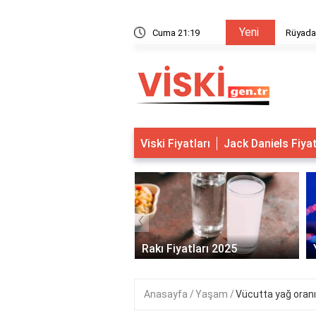
Yeni
Öpüşmek
Cuma 21:19
Rüyada
Viski Fiyatları
Jack Daniels Fiya
‹
s Viski Fiyatları 2025
Rakı Fiyatları 2025
Anasayfa
Yaşam
Vücutta yağ oranı