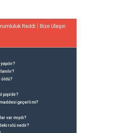
rumluluk Reddi
Bize Ulaşın
 yapılır?
anılır?
m öldü?
 pişirilir?
 maddesi geçerli mi?
lar var mıydı?
deki rolü nedir?