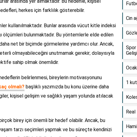
lar arasında yer almaktadır. Bu nedenle, kişisel
Futbo
defleri, herkes için farklılık gösterebilir.
Cin a
ler kullanılmaktadır. Bunlar arasında vücut kitle indeksi
Gözle
lığı ölçümleri bulunmaktadır. Bu yöntemlerle elde edilen
nı daha net bir biçimde görmelerine yardımcı olur. Ancak,
Spor 
eterli olmayabileceğini unutmamak gerekir; dolayısıyla
Geliş
pektife sahip olmak önemlidir.
Ocak 
li hedeflerin belirlenmesi, bireylerin motivasyonunu
1 kut
kaç olmalı?
başlıklı yazımızda bu konu üzerine daha
ilgiler, kişisel gelişim ve sağlıklı yaşam yolunda atılacak
Koles
Real 
irçok birey için önemli bir hedef olabilir. Ancak, bu
Hamil
 yaşam tarzı seçimleri yapmak ve bu süreçte kendinizi