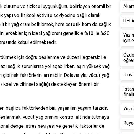
ık durumu ve fiziksel uygunluğunu belirleyen önemli bir
Akars
ik yapı ve fiziksel aktivite seviyesine bağlı olarak
UEFA 
lıklı bir yağ oranı belirlemek, hem estetik hem de sağlık
in, erkekler için ideal yağ oranı genellikle %10 ile %20
Yaz 
için 
arasında kabul edilmektedir.
ÖzdeB
ürdürmek için doğru beslenme ve düzenli egzersiz ile
öğren
azı sağlık sorunlarına yol açabilirken, aşırı yüksek yağ
İbrik
 gibi risk faktörlerini artırabilir. Dolayısıyla, vücut yağ
iziksel ve zihinsel sağlığı destekleyen önemli bir
İstan
final
en başlıca faktörlerden biri, yaşanılan yaşam tarzıdır.
Yüzd
beslenmek, vücut yağ oranını kontrol altında tutmaya
Rüya
rmonal denge, stres seviyesi ve genetik faktörler de