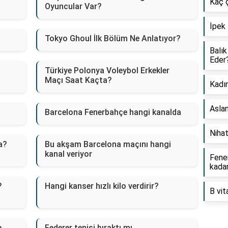
Kaç 
Oyuncular Var?
İpek 
Tokyo Ghoul İlk Bölüm Ne Anlatıyor?
Balık
Eder
Türkiye Polonya Voleybol Erkekler
Maçı Saat Kaçta?
Kadın
Asla
Barcelona Fenerbahçe hangi kanalda
Niha
a?
Bu akşam Barcelona maçını hangi
kanal veriyor
Fener
kada
?
Hangi kanser hızlı kilo verdirir?
B vit
e
Federer tenisi bıraktı mı