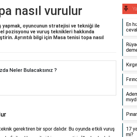
pa nasıl vurulur
Y
En hı
 yapmak, oyuncunun stratejisi ve tekniği ile
cevab
, el pozisyonu ve vuruş teknikleri hakkında
irin. Ayrıntılı bilgi için
Masa tenisi topa nasıl
Rüya
dem
Kırgı
zda Neler Bulacaksınız ?
Fırın
Adem 
mıyd
lur
Pınar
teknik gerektiren bir spor dalıdır. Bu oyunda etkili vuruş
17 ya
mi?