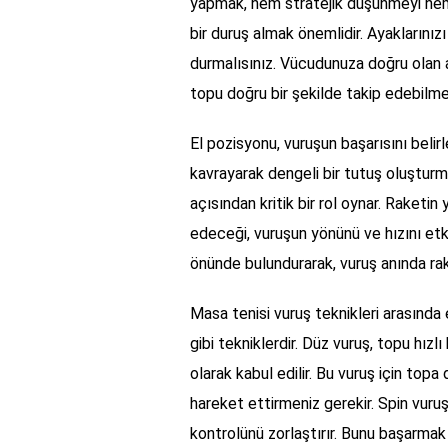
yapmak, hem stratejik düşünmeyi hem de
bir duruş almak önemlidir. Ayaklarını
durmalısınız. Vücudunuza doğru olan 
topu doğru bir şekilde takip edebilm
El pozisyonu, vuruşun başarısını belirle
kavrayarak dengeli bir tutuş oluşturm
açısından kritik bir rol oynar. Raketi
edeceği, vuruşun yönünü ve hızını et
önünde bulundurarak, vuruş anında rake
Masa tenisi vuruş teknikleri arasında 
gibi tekniklerdir. Düz vuruş, topu hız
olarak kabul edilir. Bu vuruş için top
hareket ettirmeniz gerekir. Spin vur
kontrolünü zorlaştırır. Bunu başarmak