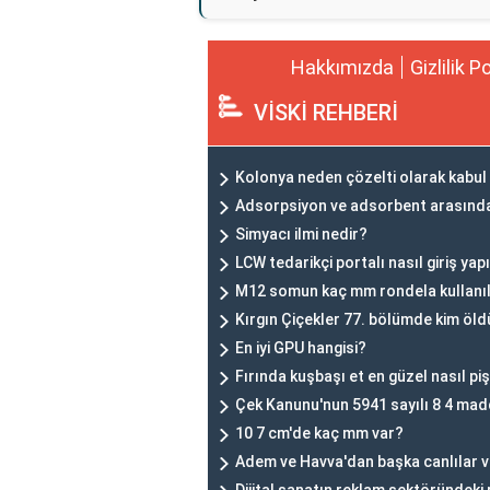
Hakkımızda
Gizlilik P
VİSKİ REHBERİ
Kolonya neden çözelti olarak kabul 
Adsorpsiyon ve adsorbent arasındak
Simyacı ilmi nedir?
LCW tedarikçi portalı nasıl giriş yapı
M12 somun kaç mm rondela kullanıl
Kırgın Çiçekler 77. bölümde kim öld
En iyi GPU hangisi?
Fırında kuşbaşı et en güzel nasıl pişi
Çek Kanunu'nun 5941 sayılı 8 4 mad
10 7 cm'de kaç mm var?
Adem ve Havva'dan başka canlılar v