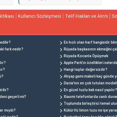
olitikası
Kullanıcı Sözleşmesi
Telif Hakları ve Alıntı
So
edilir?
En hızlı olan harf hangisidir bi
i fark nedir?
Rüyada başkasının ekmeğini ç
Rüyada Kocanla Öpüşmek
lır?
Apple Park'ın özellikleri nelerdi
ır?
Hangi taşlar değersizdir?
ü?
Ahşap gemi maketi kaç günde ya
Dacia'nın en çok tutulan modeli
rilir?
En güzel tuzlu kek nasıl yapılır?
desi geçerli mi?
Xiaomi telefonlarda canlı duvar 
Toplumda birleştirici temel ulu
ar mıydı?
Kükürtlü limon tuzu ne işe yara