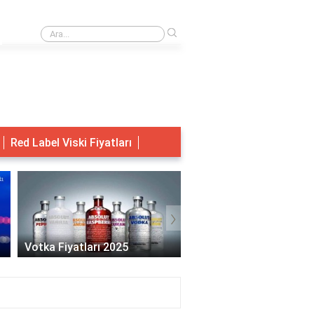
›
Adsorpsiyon ve adsorbent arasındaki fark nedir?
Red Label Viski Fiyatları
›
Votka Fiyatları 2025
Migros Votka Fiyatları