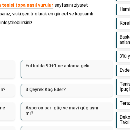
tenisi topa nasıl vurulur
sayfasını ziyaret
Hamil
orsanız, viski.gen.tr olarak en güncel ve kapsamlı
nleştirebilirsiniz.
Korel
Baske
anlam
3'lü 
Futbolda 90+1 ne anlama gelir
Evde 
Tenis
İpuçl
lı?
3 Çeyrek Kaç Eder?
Teraz
 ne
Asperox sarı güç ve mavi güç aynı
mı?
Dekor
Takıl