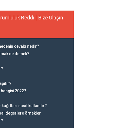
rumluluk Reddi
Bize Ulaşın
lmecenin cevabı nedir?
almak ne demek?
r?
pılır?
 hangisi 2022?
kağıtları nasıl kullanılır?
sal değerlere örnekler
r?