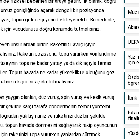
 fiziksel becerileri bir araya getirir. İlk olarak, doğru
zı omuz genişliğinde açarak dengeli bir pozisyonda
Muz n
ayak, topun geleceği yönü belirleyecektir. Bu nedenle,
Akars
ek için vücudunuzu doğru konumda tutmalısınız.
UEFA 
yen unsurlardan biridir. Raketinizi, avuç içiyle
alısınız. Raketin pozisyonu, topa vururken yönlendirme
Yaz 
için 
n yüzeyinin topa ne kadar yatay ya da dik açıyla temas
kiler. Topun havada ne kadar yükseklikte olduğunu göz
ÖzdeB
tinizi doğru bir açıda tutmalısınız.
öğren
en yaygın olanları; düz vuruş, spin vuruş ve kesik vuruş
İbrik
lı bir şekilde karşı tarafa göndermenin temel yöntemi
İstan
a doğrudan yaklaşmanız ve raketinizi düz bir şekilde
final
uşu, topun havada dönmesini sağlayarak rakip oyuncunun
Yüzd
 için raketinizi topa vururken yanlardan sürtmek