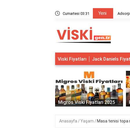
Yeni
 hangisidir bilmecenin cevabı nedir?
Cumartesi 03:31
Adsorps
Viski Fiyatları
Jack Daniels Fiya
‹
Ram Viski Fiyatları
Migros Viski Fiyatları 2025
Anasayfa
Yaşam
Masa tenisi topa n