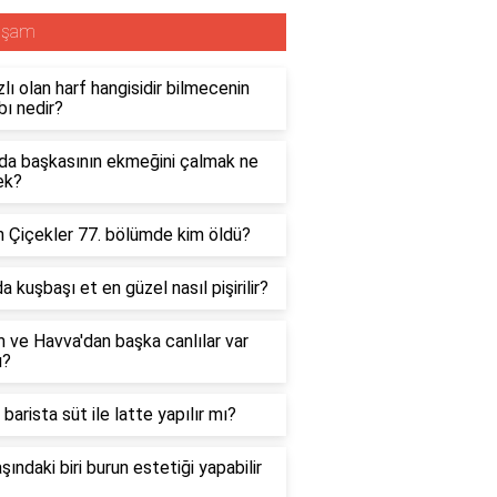
aşam
zlı olan harf hangisidir bilmecenin
ı nedir?
da başkasının ekmeğini çalmak ne
ek?
n Çiçekler 77. bölümde kim öldü?
da kuşbaşı et en güzel nasıl pişirilir?
ve Havva'dan başka canlılar var
ı?
 barista süt ile latte yapılır mı?
şındaki biri burun estetiği yapabilir