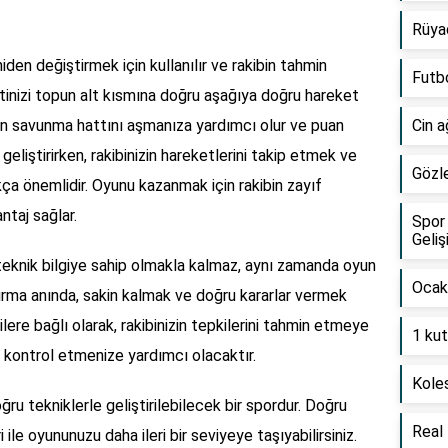
Rüya
iden değiştirmek için kullanılır ve rakibin tahmin
Futbo
ketinizi topun alt kısmına doğru aşağıya doğru hareket
kibin savunma hattını aşmanıza yardımcı olur ve puan
Cin a
 geliştirirken, rakibinizin hareketlerini takip etmek ve
Gözle
a önemlidir. Oyunu kazanmak için rakibin zayıf
ntaj sağlar.
Spor 
Geliş
teknik bilgiye sahip olmakla kalmaz, aynı zamanda oyun
Ocak 
 vurma anında, sakin kalmak ve doğru kararlar vermek
jilere bağlı olarak, rakibinizin tepkilerini tahmin etmeye
1 kut
 kontrol etmenize yardımcı olacaktır.
Koles
ğru tekniklerle geliştirilebilecek bir spordur. Doğru
Real 
 ile oyununuzu daha ileri bir seviyeye taşıyabilirsiniz.