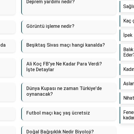
Deprem yardımı nedir?
Sağlı
Kaç 
Görüntü işleme nedir?
İpek 
lda
Beşiktaş Sivas maçı hangi kanalda?
Balık
Eder
Ali Koç FB'ye Ne Kadar Para Verdi?
Kadın
İşte Detaylar
Asla
Dünya Kupası ne zaman Türkiye'de
oynanacak?
Niha
Fener
Futbol maçı kaç yaş ücretsiz
kada
Doğal Bağışıklık Nedir Biyoloji?