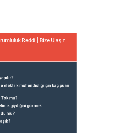
rumluluk Reddi
Bize Ulaşın
?
yapılır?
 elektrik mühendisliği için kaç puan
ı Tok mu?
elinlik giydiğini görmek
ldu mu?
aşık?