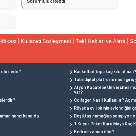
Sorumluluk Reddi
olitikası
Kullanıcı Sözleşmesi
Telif Hakları ve Alıntı
So
rolü nedir?
Basketbol topu kaç kilo olmalı
Tabii dijital platform nasıl giriş 
Afyon Kocatepe Üniversitesi'nde
var?
elerdir?
Collagen Nasıl Kullanılır? Aç m
?
Rüyada evli birinin evlendiğini g
 zaman hangi kanalda
Beşiktaş namağlup şampiyon o
1 Küçük Paket Kuru Maya Kaç K
Kedi ne zaman ölür?