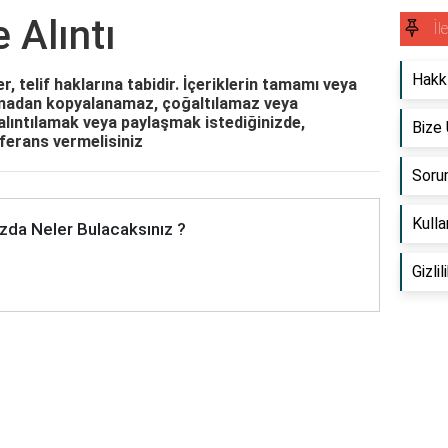
e Alıntı
İl
Hakk
, telif haklarına tabidir. İçeriklerin tamamı veya
lınmadan kopyalanamaz, çoğaltılamaz veya
 alıntılamak veya paylaşmak istediğinizde,
Bize 
eferans vermelisiniz
Soru
Kulla
zda Neler Bulacaksınız ?
Gizlil