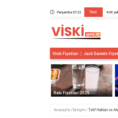
Yeni
nasıl bulunur?
Perşembe 07:22
KVK yet
Viski Fiyatları
Jack Daniels Fiya
‹
s Viski Fiyatları 2025
Rakı Fiyatları 2025
Anasayfa
İletişim
Telif Hakları ve Alı