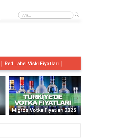
›
KVK yetkili servis nasıl bulunur?
Red Label Viski Fiyatları
›
Migros Votka Fiyatları 2025
Jack Daniels Fiyat 202