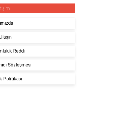
etişim
ımızda
Ulaşın
mluluk Reddi
nıcı Sözleşmesi
ik Politikası