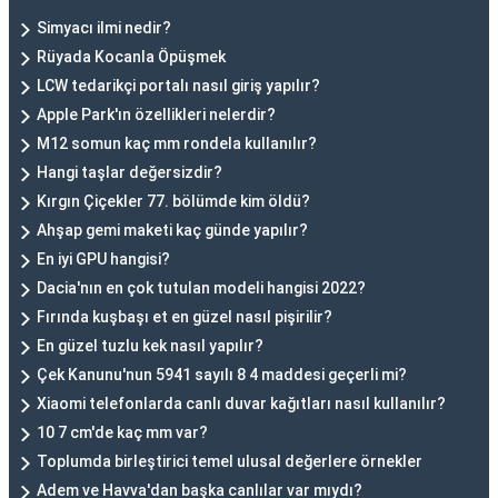
Simyacı ilmi nedir?
Rüyada Kocanla Öpüşmek
LCW tedarikçi portalı nasıl giriş yapılır?
Apple Park'ın özellikleri nelerdir?
M12 somun kaç mm rondela kullanılır?
Hangi taşlar değersizdir?
Kırgın Çiçekler 77. bölümde kim öldü?
Ahşap gemi maketi kaç günde yapılır?
En iyi GPU hangisi?
Dacia'nın en çok tutulan modeli hangisi 2022?
Fırında kuşbaşı et en güzel nasıl pişirilir?
En güzel tuzlu kek nasıl yapılır?
Çek Kanunu'nun 5941 sayılı 8 4 maddesi geçerli mi?
Xiaomi telefonlarda canlı duvar kağıtları nasıl kullanılır?
10 7 cm'de kaç mm var?
Toplumda birleştirici temel ulusal değerlere örnekler
Adem ve Havva'dan başka canlılar var mıydı?