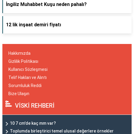
İngiliz Muhabbet Kuşu neden pahalı?
12 lik inşaat demiri fiyatı
Hakkımızda
Gizlilik Politikası
Kullanıcı Sözleşmesi
Telif Hakları ve Alıntı
Sorumluluk Reddi
Bize Ulaşın
VİSKİ REHBERİ
10 7 cm'de kaç mm var?
Toplumda birleştirici temel ulusal değerlere örnekler