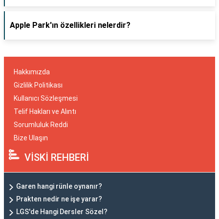
Apple Park'ın özellikleri nelerdir?
Hakkımızda
Gizlilik Politikası
Kullanıcı Sözleşmesi
Telif Hakları ve Alıntı
Sorumluluk Reddi
Bize Ulaşın
VİSKİ REHBERİ
Garen hangi rünle oynanır?
Prakten nedir ne işe yarar?
LGS'de Hangi Dersler Sözel?