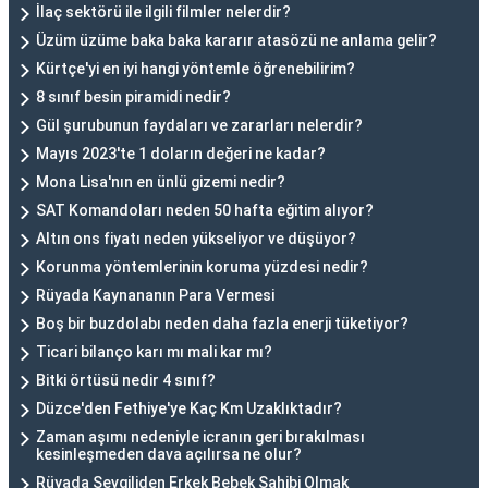
İlaç sektörü ile ilgili filmler nelerdir?
Üzüm üzüme baka baka kararır atasözü ne anlama gelir?
Kürtçe'yi en iyi hangi yöntemle öğrenebilirim?
8 sınıf besin piramidi nedir?
Gül şurubunun faydaları ve zararları nelerdir?
Mayıs 2023'te 1 doların değeri ne kadar?
Mona Lisa'nın en ünlü gizemi nedir?
SAT Komandoları neden 50 hafta eğitim alıyor?
Altın ons fiyatı neden yükseliyor ve düşüyor?
Korunma yöntemlerinin koruma yüzdesi nedir?
Rüyada Kaynananın Para Vermesi
Boş bir buzdolabı neden daha fazla enerji tüketiyor?
Ticari bilanço karı mı mali kar mı?
Bitki örtüsü nedir 4 sınıf?
Düzce'den Fethiye'ye Kaç Km Uzaklıktadır?
Zaman aşımı nedeniyle icranın geri bırakılması
kesinleşmeden dava açılırsa ne olur?
Rüyada Sevgiliden Erkek Bebek Sahibi Olmak