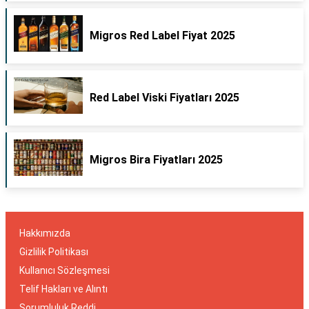
Migros Red Label Fiyat 2025
Red Label Viski Fiyatları 2025
Migros Bira Fiyatları 2025
Hakkımızda
Gizlilik Politikası
Kullanıcı Sözleşmesi
Telif Hakları ve Alıntı
Sorumluluk Reddi