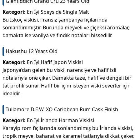
Glenfiddich Grand Cru 23 Years Old
Kategori:
En İyi Speyside Single Malt
Bu İskoç viskisi, Fransız şampanya fıçılarında
sonlandırılmıştır. Burunda meyveli ve çiçeksi aromalar,
damakta ise vanilya ve fındık notaları hissedilir.
Hakushu 12 Years Old
Kategori:
En İyi Hafif Japon Viskisi
Japonya’dan gelen bu viski, narenciye ve hafif isli
notalarıyla öne çıkar. Damakta taze, hafif ve dengeli bir
tat profili sunar. Hafif bir içim isteyen viski severler için
idealdir.
Tullamore D.E.W. XO Caribbean Rum Cask Finish
Kategori:
En İyi İrlanda Harman Viskisi
Karayip rom fıçılarında sonlandırılmış bu İrlanda viskisi,
tropik meyve, baharat ve karamel tatlarıyla dikkat çeker.