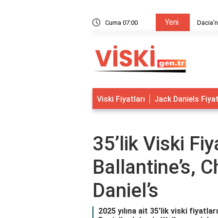
Yeni
tutulan modeli hangisi 2022?
Cuma 07:00
Dacia'n
Viski Fiyatları
Jack Daniels Fiya
35’lik Viski Fiy
Ballantine’s, 
Daniel’s
2025 yılına ait 35’lik viski fiyatl