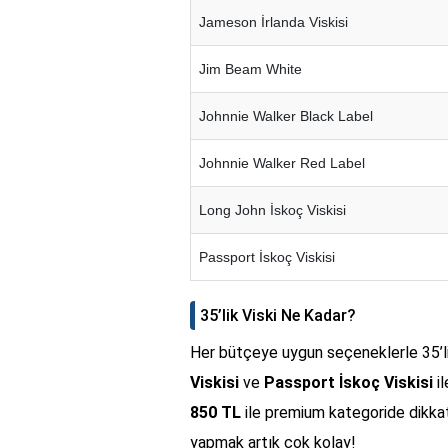
Jameson İrlanda Viskisi
Jim Beam White
Johnnie Walker Black Label
Johnnie Walker Red Label
Long John İskoç Viskisi
Passport İskoç Viskisi
35’lik Viski Ne Kadar?
Her bütçeye uygun seçeneklerle 35’li
Viskisi
ve
Passport İskoç Viskisi
i
850 TL
ile premium kategoride dikkat 
yapmak artık çok kolay!