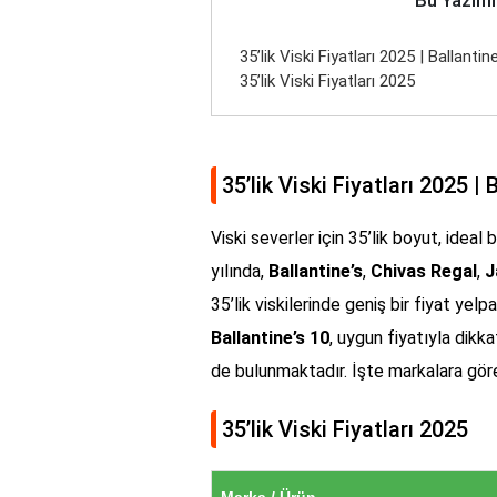
35’lik Viski Fiyatları 2025 | Ballanti
35’lik Viski Fiyatları 2025
35’lik Viski Fiyatları 2025 |
Viski severler için 35’lik boyut, ideal 
yılında,
Ballantine’s
,
Chivas Regal
,
J
35’lik viskilerinde geniş bir fiyat yel
Ballantine’s 10
, uygun fiyatıyla dikk
de bulunmaktadır. İşte markalara göre 3
35’lik Viski Fiyatları 2025
Marka / Ürün