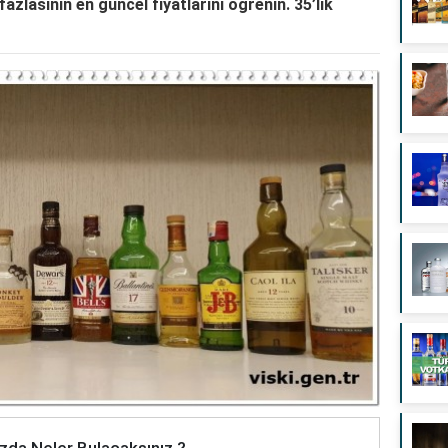
azlasının en güncel fiyatlarını öğrenin. 35’lik
zda Neler Bulacaksınız ?