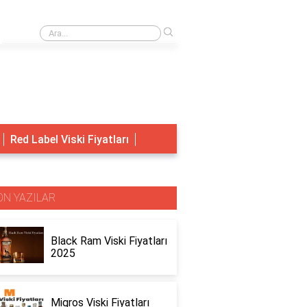
›
Dacia'nın en çok tutulan modeli hangisi 2022?
Red Label Viski Fiyatları
ON YAZILAR
Black Ram Viski Fiyatları
2025
Migros Viski Fiyatları