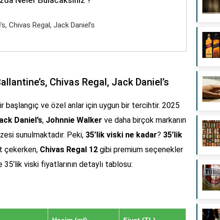
ne’s, Chivas Regal, Jack Daniel’s
 Ballantine’s, Chivas Regal, Jack Daniel’s
bir başlangıç ve özel anlar için uygun bir tercihtir. 2025
ack Daniel’s
,
Johnnie Walker
ve daha birçok markanın
pazesi sunulmaktadır. Peki,
35’lik viski ne kadar
?
35’lik
at çekerken,
Chivas Regal 12
gibi premium seçenekler
5’lik viski fiyatlarının detaylı tablosu:
Hacim (ml)
Fiyat (TL)