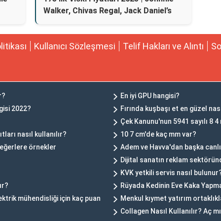
Walker, Chivas Regal, Jack Daniel’s
olitikası
Kullanıcı Sözleşmesi
Telif Hakları ve Alıntı
So
r?
En iyi GPU hangisi?
gisi 2022?
Fırında kuşbaşı et en güzel nasıl
Çek Kanunu'nun 5941 sayılı 8 4
ları nasıl kullanılır?
10 7 cm'de kaç mm var?
değerlere örnekler
Adem ve Havva'dan başka canlı
Dijital sanatın reklam sektörün
KVK yetkili servis nasıl bulunur
ır?
Rüyada Kedinin Eve Kaka Yapm
ktrik mühendisliği için kaç puan
Menkul kıymet yatırım ortaklıkl
Collagen Nasıl Kullanılır? Aç m