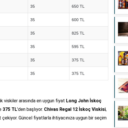
35
650 TL
35
600 TL
35
825 TL
35
595 TL
35
375 TL
35
375 TL
k viskiler arasında en uygun fiyat
Long John İskoç
le
375 TL
’den başlıyor.
Chivas Regal 12 İskoç Viskisi
,
çekiyor. Güncel fiyatlarla ihtiyacınıza uygun bir seçim