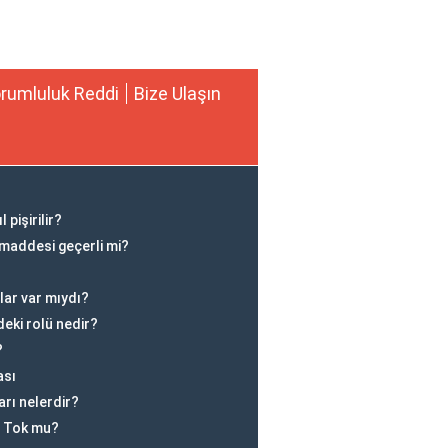
rumluluk Reddi
Bize Ulaşın
 pişirilir?
 maddesi geçerli mi?
lar var mıydı?
deki rolü nedir?
?
ası
arı nelerdir?
ı Tok mu?