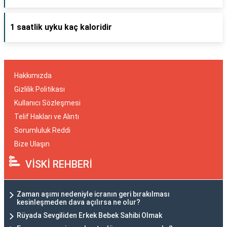
1 saatlik uyku kaç kaloridir
Hakkımızda
Gizlilik Politikası
Kullanıcı Sözleşmesi
Telif Hakları ve Alıntı
Sorumluluk Reddi
Bize Ulaşın
VİSKİ REHBERİ
Zaman aşımı nedeniyle icranın geri bırakılması
kesinleşmeden dava açılırsa ne olur?
Rüyada Sevgiliden Erkek Bebek Sahibi Olmak